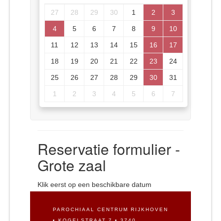
27
28
29
30
1
2
3
4
5
6
7
8
9
10
11
12
13
14
15
16
17
18
19
20
21
22
23
24
25
26
27
28
29
30
31
1
2
3
4
5
6
7
Reservatie formulier -
Grote zaal
Klik eerst op een beschikbare datum
PAROCHIAAL CENTRUM RIJKHOVEN
• KOGELSTRAAT 7 • 3740